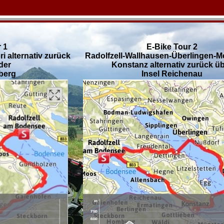
 1
E-Bike Tour 2
i alternativ zurück
Radolfzell-Wallhausen-Überlingen-M
der
Konstanz alternativ zurück ü
berg
Insel Reichenau