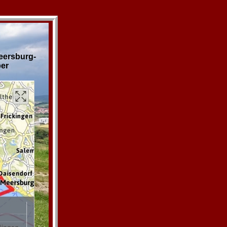
eersburg-
ber