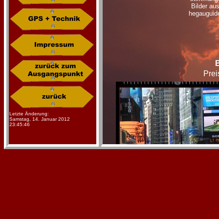
Bilder au
hegauguid
B
Prei
Letzte Änderung:
Samstag, 14. Januar 2012
23:45:46