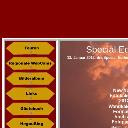
Special E
13. Januar 2012: die Special Edit
New Yo
Fotokal
201
Wandkal
Format
hoch 
Fotopap
stimmungs